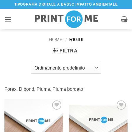
Salta
TIPOGRAFIA DIGITALE A BASSO IMPATTO AMBIENTALE
ai
contenuti
HOME
/
RIGIDI
FILTRA
Forex, Dibond, Piuma, Piuma bordato
Aggiungi
Aggiungi
alla lista
alla lista
dei
dei
desideri
desideri