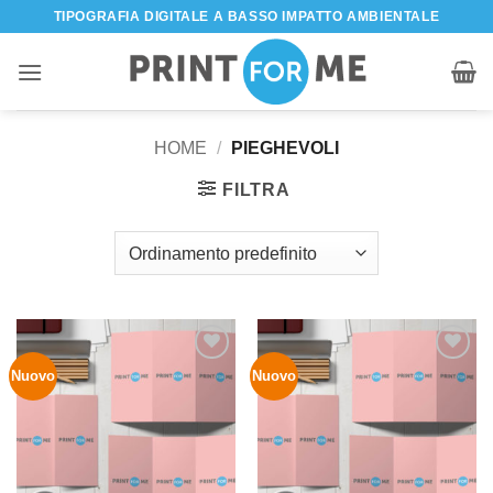
Salta
TIPOGRAFIA DIGITALE A BASSO IMPATTO AMBIENTALE
ai
contenuti
HOME
/
PIEGHEVOLI
FILTRA
Nuovo
Nuovo
Aggiungi
Aggiungi
alla lista
alla lista
dei
dei
desideri
desideri