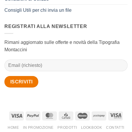
Consigli Utili per chi invia un file
REGISTRATI ALLA NEWSLETTER
Rimani aggiornato sulle offerte e novità della Tipografia
Montaccini
Visa
PayPal
MasterCard
CartaSi
Maestro
Postepay
Visa
Elect
HOME
IN PROMOZIONE
PRODOTTI
LOOKBOOK
CONTATTI