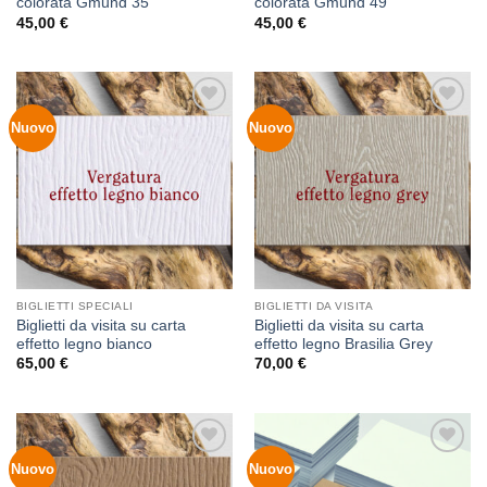
colorata Gmund 35
colorata Gmund 49
45,00
€
45,00
€
Nuovo
Nuovo
Aggiungi
Aggiungi
alla lista
alla lista
dei
dei
desideri
desideri
BIGLIETTI SPECIALI
BIGLIETTI DA VISITA
Biglietti da visita su carta
Biglietti da visita su carta
effetto legno bianco
effetto legno Brasilia Grey
65,00
€
70,00
€
Nuovo
Nuovo
Aggiungi
Aggiungi
alla lista
alla lista